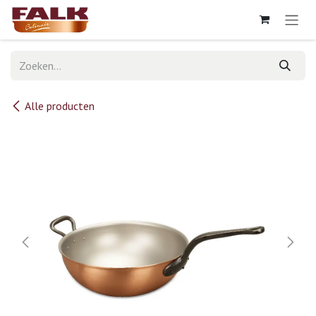
Overslaan naar inhoud
Alle producten