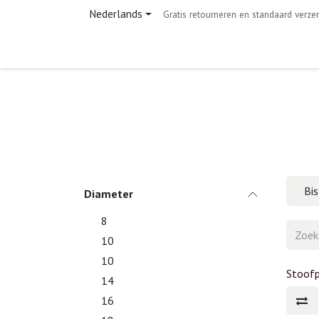
Overslaan naar inhoud
Nederlands
Gratis retourneren en standaard verze
Home
Shop
Contact
Bis
Diameter
8
10
10
Stoof
14
16