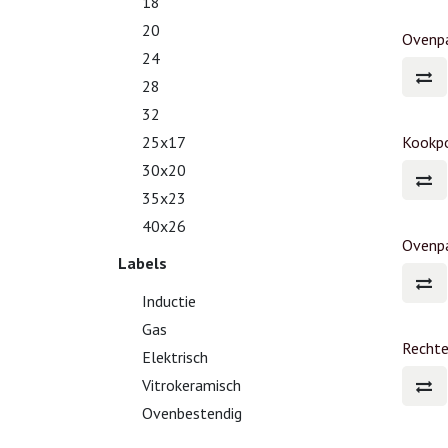
18
20
Ovenp
24
28
32
25x17
Kookp
30x20
35x23
40x26
Ovenp
Labels
Inductie
Gas
Rechte
Elektrisch
Vitrokeramisch
Ovenbestendig