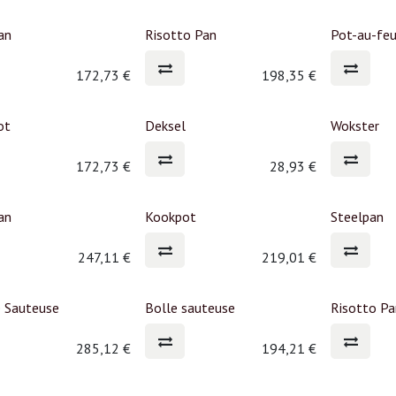
an
Risotto Pan
Pot-au-fe
172,73
€
198,35
€
ot
Deksel
Wokster
172,73
€
28,93
€
an
Kookpot
Steelpan
247,11
€
219,01
€
 Sauteuse
Bolle sauteuse
Risotto P
285,12
€
194,21
€