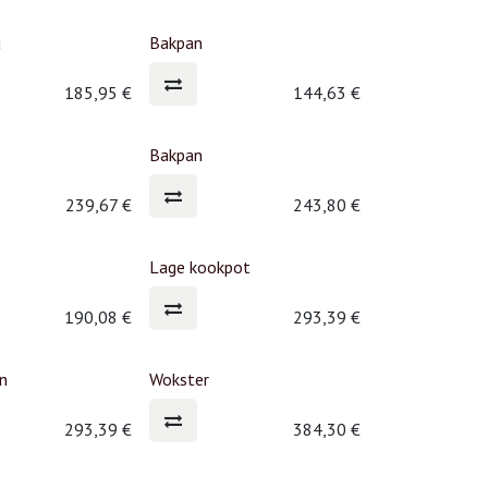
u
Bakpan
185,95
€
144,63
€
Bakpan
239,67
€
243,80
€
Lage kookpot
190,08
€
293,39
€
an
Wokster
293,39
€
384,30
€