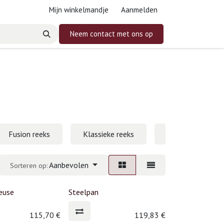
Mijn winkelmandje
Aanmelden
Neem contact met ons op
Fusion reeks
Klassieke reeks
Signature reeks
Aanbevolen
Sorteren op:
euse
Steelpan
115,70
€
119,83
€