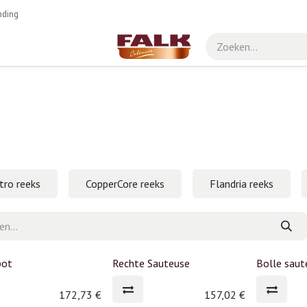
nding
tro reeks
CopperCore reeks
Flandria reeks
pot
Rechte Sauteuse
Bolle saut
172,73
€
157,02
€