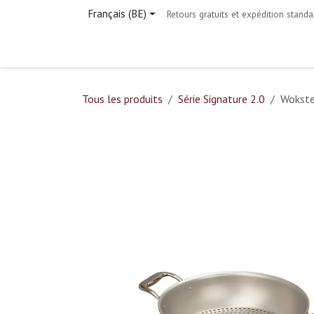
Se rendre au contenu
Français (BE)
Retours gratuits et expédition standa
Page d'accueil
Boutique
Contactez-nous
Tous les produits
Série Signature 2.0
Wokste