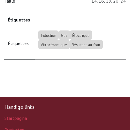
Taille
14
,
16
,
18
,
20
,
24
Étiquettes
Induction
Gaz
Électrique
Étiquettes
Vitrocéramique
Résistant au four
Handige links
Startpagina
Producten