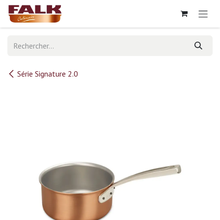
Se rendre au contenu
Série Signature 2.0