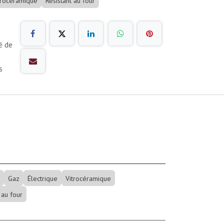
trocéramique
Résistant au four
é de
s
Gaz
Électrique
Vitrocéramique
 au four