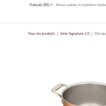
Se rendre au contenu
Français (BE)
Retours gratuits et expédition standa
Page d'accueil
Boutique
Contactez-nous
Tous les produits
Série Signature 2.0
Pot-au