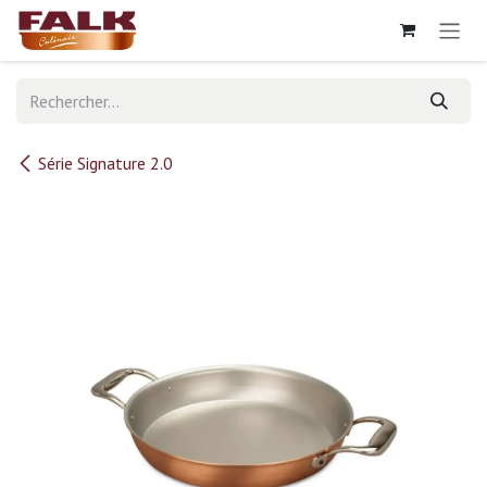
Se rendre au contenu
Série Signature 2.0