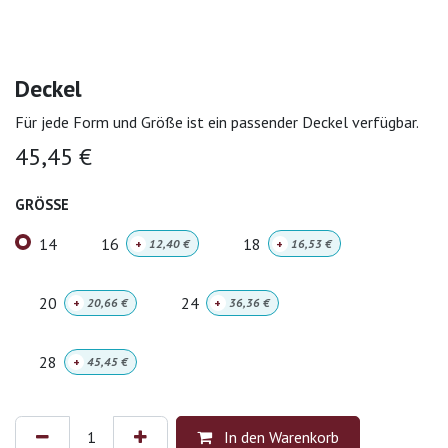
Deckel
Für jede Form und Größe ist ein passender Deckel verfügbar.
45,45
€
GRÖSSE
14
16
18
+
12,40
€
+
16,53
€
20
24
+
20,66
€
+
36,36
€
28
+
45,45
€
In den Warenkorb